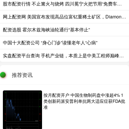
股市配资行情 不止篝火与烧烤 四川冕宁火把节用“免费车位+景区联动”实力宠客
网上配资网 美国宣布发现高品位富钇重稀土矿区，Diamond Creek项目公布最新勘探结果
配资选股 霍尔木兹海峡油轮通行“基本停止”
中国十大配资公司 “身心门诊”读懂老年人“心病”
实盘配资平台查询 手机产业链，本质上是中美工程师巅峰对决
推荐资讯
按月配资开户 中国生物制药盘中涨超4% 1
类创新药派安普利单抗两大适应症获FDA批
准