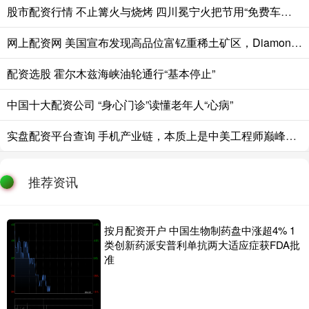
股市配资行情 不止篝火与烧烤 四川冕宁火把节用“免费车位+景区联动”实力宠客
网上配资网 美国宣布发现高品位富钇重稀土矿区，Diamond Creek项目公布最新勘探结果
配资选股 霍尔木兹海峡油轮通行“基本停止”
中国十大配资公司 “身心门诊”读懂老年人“心病”
实盘配资平台查询 手机产业链，本质上是中美工程师巅峰对决
推荐资讯
按月配资开户 中国生物制药盘中涨超4% 1
类创新药派安普利单抗两大适应症获FDA批
准