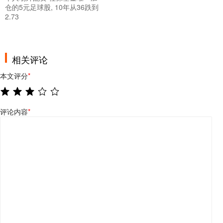
仓的5元足球股, 10年从36跌到
2.73
相关评论
本文评分
*
评论内容
*